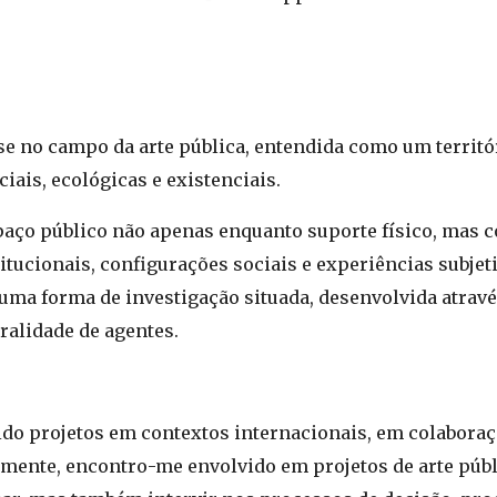
se no campo da arte pública, entendida como um territór
iais, ecológicas e existenciais.
paço público não apenas enquanto suporte físico, mas
itucionais, configurações sociais e experiências subje
 uma forma de investigação situada, desenvolvida atravé
ralidade de agentes.
ido projetos em contextos internacionais, em colabora
almente, encontro-me envolvido em projetos de arte púb