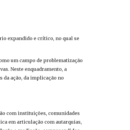
io expandido e crítico, no qual se
 como um campo de problematização
tivas. Neste enquadramento, a
s da ação, da implicação no
ção com instituições, comunidades
lica em articulação com autarquias,