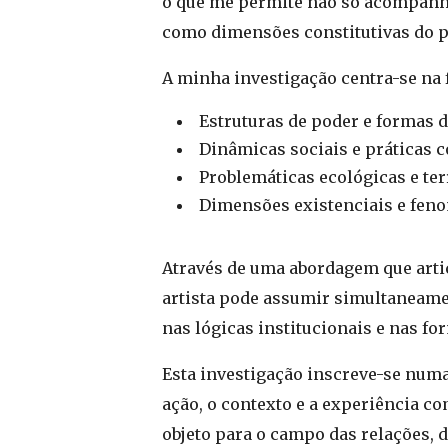
o que me permite não só acompanh
como dimensões constitutivas do p
A minha investigação centra-se na 
Estruturas de poder e formas d
Dinâmicas sociais e práticas 
Problemáticas ecológicas e terr
Dimensões existenciais e feno
Através de uma abordagem que articu
artista pode assumir simultaneamen
nas lógicas institucionais e nas f
Esta investigação inscreve-se numa
ação, o contexto e a experiência c
objeto para o campo das relações, 