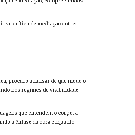
odução e mediação, compreendidos
tivo crítico de mediação entre:
tica, procuro analisar de que modo o
ndo nos regimes de visibilidade,
rdagens que entendem o corpo, a
ando a ênfase da obra enquanto