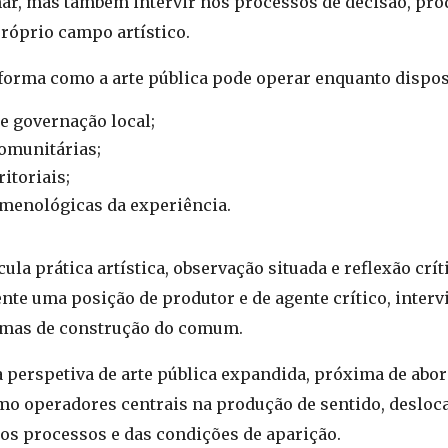
ar, mas também intervir nos processos de decisão, pr
róprio campo artístico.
forma como a arte pública pode operar enquanto disposi
e governação local;
comunitárias;
itoriais;
menológicas da experiência.
la prática artística, observação situada e reflexão crí
te uma posição de produtor e de agente crítico, intervi
ormas de construção do comum.
 perspetiva de arte pública expandida, próxima de abo
omo operadores centrais na produção de sentido, desloc
dos processos e das condições de aparição.