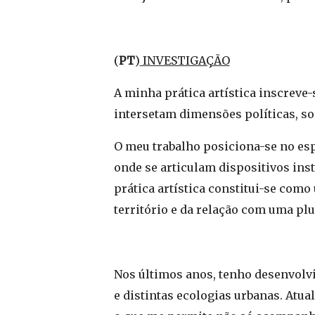
(
PT
)
INVESTIGAÇÃO
A minha prática artística inscreve-
intersetam dimensões políticas, soc
O meu trabalho posiciona-se no es
onde se articulam dispositivos inst
prática artística constitui-se como
território e da relação com uma plu
Nos últimos anos, tenho desenvolv
e distintas ecologias urbanas. Atu