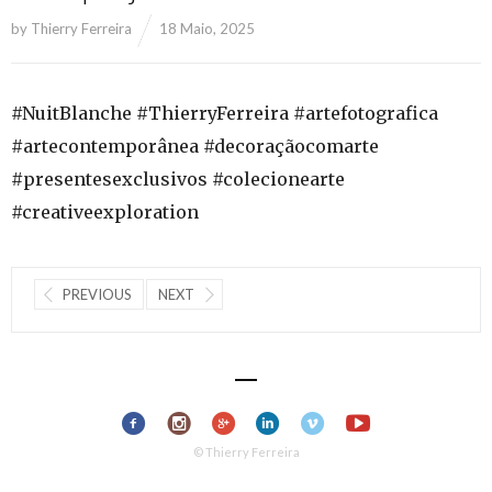
by
Thierry Ferreira
18 Maio, 2025
#NuitBlanche #ThierryFerreira #artefotografica
#artecontemporânea #decoraçãocomarte
#presentesexclusivos #colecionearte
#creativeexploration
PREVIOUS
NEXT
© Thierry Ferreira