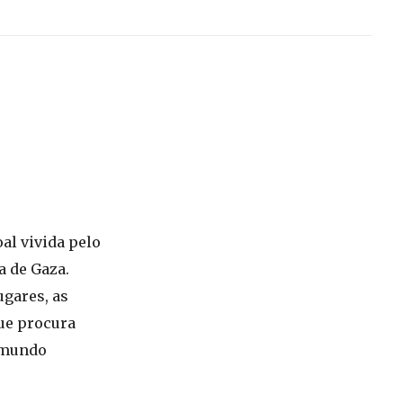
al vivida pelo
a de Gaza.
ugares, as
que procura
o mundo