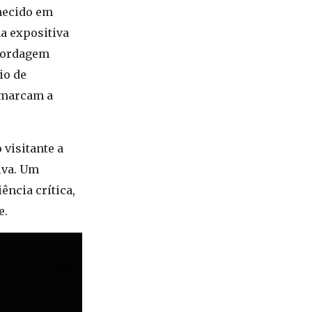
hecido em
a expositiva
abordagem
io de
e marcam a
 visitante a
iva. Um
ência crítica,
e.