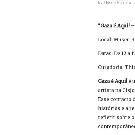
by
Thierry Ferreira
“Gaza é Aqui! –
Local: Museu B
Datas: De 12 a 
Curadoria: Thi
Gaza é Aqui!
é u
artista na Cisj
Esse contacto d
histórias e a r
refletir sobre 
contemporâne