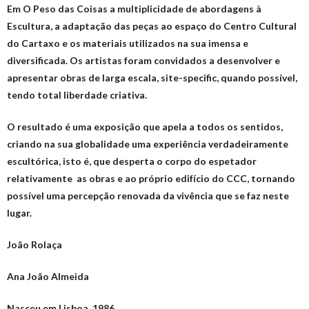
Em
O Peso das Coisas
a multiplicidade de abordagens à
Escultura, a adaptação das peças ao espaço do Centro Cultural
do Cartaxo e os materiais utilizados na sua imensa e
diversificada. Os artistas foram convidados a desenvolver e
apresentar obras de larga escala, site-specific, quando possível,
tendo total liberdade criativa.
O resultado é uma exposição que apela a todos os sentidos,
criando na sua globalidade uma experiência verdadeiramente
escultórica, isto é, que desperta o corpo do espetador
relativamente as obras e ao próprio edifício do CCC, tornando
possí­vel uma percepção renovada da vivência que se faz neste
lugar.
João Rolaça
Ana João Almeida
Nasceu em Lisboa, 1986