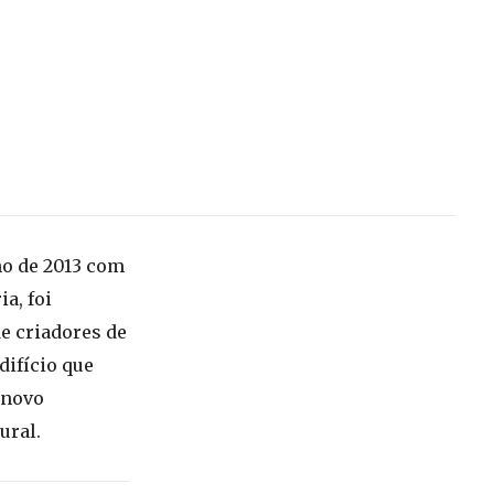
ho de 2013 com
ia, foi
de criadores de
difício que
 novo
ural.