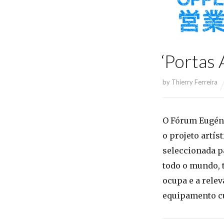
‘Portas 
by
Thierry Ferreira
O Fórum Eugéni
o projeto artíst
seleccionada pa
todo o mundo, t
ocupa e a rele
equipamento cul