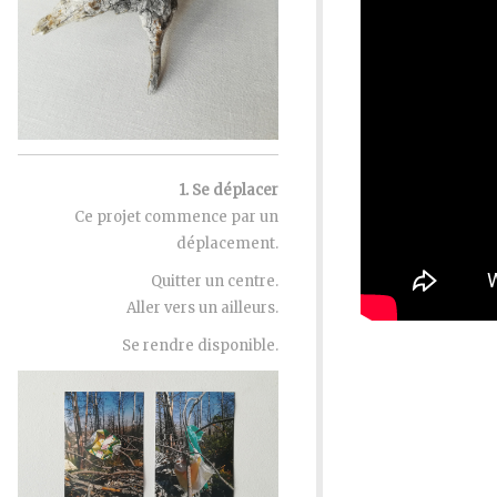
1. Se déplacer
Ce projet commence par un
déplacement.
Quitter un centre.
Aller vers un ailleurs.
Se rendre disponible.