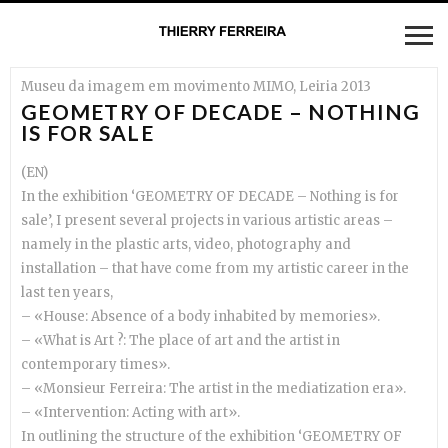
Museu da imagem em movimento MIMO, Leiria 2013
GEOMETRY OF DECADE – NOTHING
IS FOR SALE
(EN)
In the exhibition ‘GEOMETRY OF DECADE – Nothing is for
sale’, I present several projects in various artistic areas –
namely in the plastic arts, video, photography and
installation – that have come from my artistic career in the
last ten years,
– «House: Absence of a body inhabited by memories».
– «What is Art ?: The place of art and the artist in
contemporary times».
– «Monsieur Ferreira: The artist in the mediatization era».
– «Intervention: Acting with art».
In outlining the structure of the exhibition ‘GEOMETRY OF