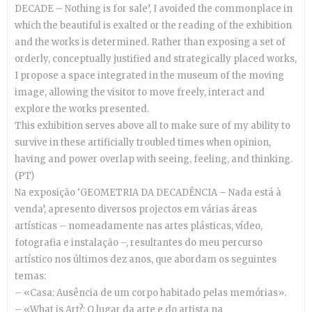
DECADE – Nothing is for sale’, I avoided the commonplace in
which the beautiful is exalted or the reading of the exhibition
and the works is determined.
Rather than exposing a set of
orderly, conceptually justified and strategically placed works,
I propose a space integrated in the museum of the moving
image, allowing the visitor to move freely, interact and
explore the works presented.
This exhibition serves above all to make sure of my ability to
survive in these artificially troubled times when opinion,
having and power overlap with seeing, feeling, and thinking.
(PT)
Na exposição ‘GEOMETRIA DA DECADÊNCIA – Nada está à
venda’, apresento diversos projectos em várias áreas
artísticas – nomeadamente nas artes plásticas, vídeo,
fotografia e instalação –, resultantes do meu percurso
artístico nos últimos dez anos, que abordam os seguintes
temas:
– «Casa: Ausência de um corpo habitado pelas memórias».
– «What is Art?: O lugar da arte e do artista na