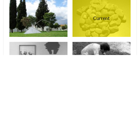
Current
PREVIOUS
NEXT
BACK TO PORTFOLIO
© Thierry Ferreira