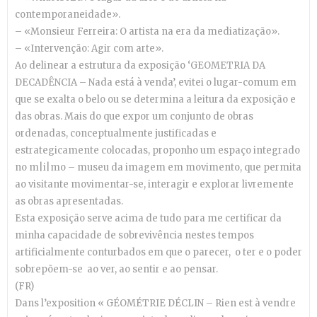
contemporaneidade».
– «Monsieur Ferreira: O artista na era da mediatização».
– «Intervenção: Agir com arte».
Ao delinear a estrutura da exposição ‘GEOMETRIA DA
DECADÊNCIA – Nada está à venda’, evitei o lugar-comum em
que se exalta o belo ou se determina a leitura da exposição e
das obras. Mais do que expor um conjunto de obras
ordenadas, conceptualmente justificadas e
estrategicamente colocadas, proponho um espaço integrado
no m|i|mo – museu da imagem em movimento, que permita
ao visitante movimentar-se, interagir e explorar livremente
as obras apresentadas.
Esta exposição serve acima de tudo para me certificar da
minha capacidade de sobrevivência nestes tempos
artificialmente conturbados em que o parecer, o ter e o poder
sobrepõem-se ao ver, ao sentir e ao pensar.
(FR)
Dans l’exposition « GÉOMÉTRIE DÉCLIN – Rien est à vendre