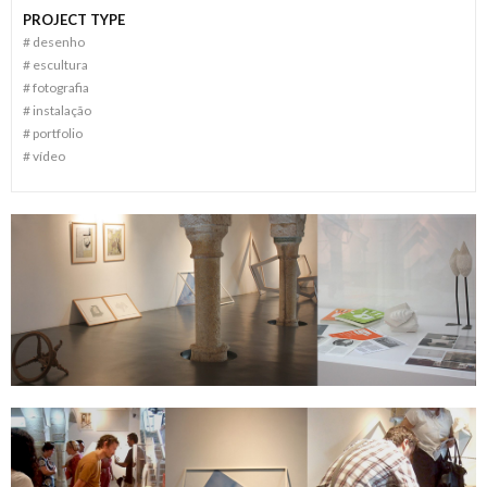
PROJECT TYPE
#
desenho
#
escultura
#
fotografia
#
instalação
#
portfolio
#
ví­deo