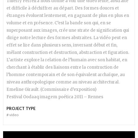
Thierry Ferreira nous donne à voir une vidéo lente, abstraite
et difficile à déchiffrer au départ. Des formes douces et
étranges évoluent lentement, en gagnant de plus en plus en
volume et en présence. C’est la bande son qui, en se
superposant aux images, crée une strate de signification qui
dirige notre lecture des formes abstraites. La vidéo peut en
effet se lire dans plusieurs sens, inversant début et fin,
mêlant construction et destruction, abstraction et figuration.
L’artiste explore la relation de l’humain avec son habitat, en
cherchant à établir des liaisons entre la construction de
l’homme contemporain et de son équivalent archaïque, au
niveau anthropologique comme au niveau architectural.
Emeline Girault. (Commissaire d’exposition)
Festival Oodaaq imagem poética 2011 – Rennes
PROJECT TYPE
#
ví­deo