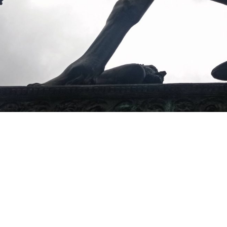
III Pistas II Obstáculos
Sculptur
Drawing
Gribouill