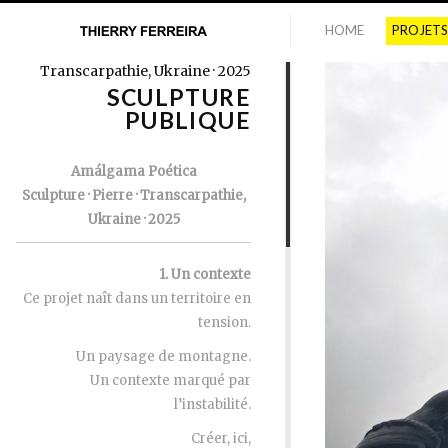
HOME
PROJETS
Transcarpathie, Ukraine · 2025
SCULPTURE
PUBLIQUE
Amálgama Poética
Sculpture · Pierre · Transcarpathie,
Ukraine · 2025
1. Un contexte
Ce projet naît dans un territoire en
tension.
Un paysage de montagne.
Un contexte marqué par
l’instabilité.
Créer, ici,