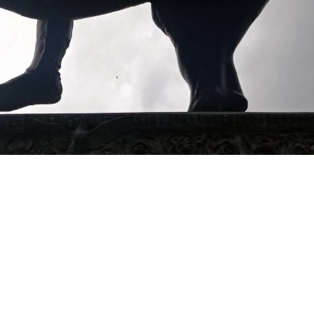
e publique
Mural /Drawing
work in progress!
age en quarantaine
DESKTOP
work-table