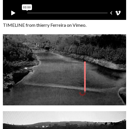
TIMELINE
from
thierry Ferreira
on
Vimeo
.