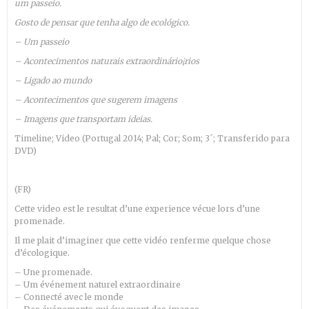
um passeio.
Gosto de pensar que tenha algo de ecológico.
– Um passeio
– Acontecimentos naturais extraordinário¡rios
– Ligado ao mundo
– Acontecimentos que sugerem imagens
– Imagens que transportam ideias.
Timeline; Video (Portugal 2014; Pal; Cor; Som; 3´; Transferido para
DVD)
(FR)
Cette video est le resultat d’une experience vécue lors d’une
promenade.
Il me plait d’imaginer que cette vidéo renferme quelque chose
d’écologique.
– Une promenade.
– Um
événement naturel extraordinaire
– Connecté avec le monde