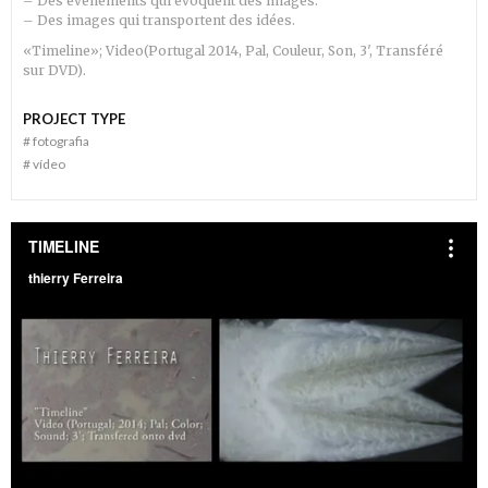
– Des
événements
qui évoquent des images.
– Des images qui transportent des
idées
.
«Timeline»;
Video(Portugal 2014, Pal, Couleur, Son, 3′, Transféré
sur DVD).
PROJECT TYPE
#
fotografia
#
ví­deo